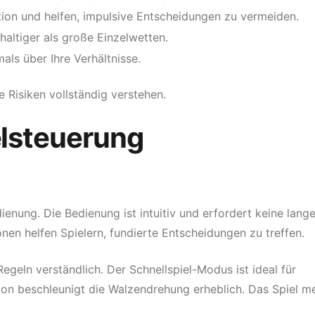
ion und helfen, impulsive Entscheidungen zu vermeiden.
haltiger als große Einzelwetten.
als über Ihre Verhältnisse.
e Risiken vollständig verstehen.
elsteuerung
g
ienung. Die Bedienung ist intuitiv und erfordert keine lang
onen helfen Spielern, fundierte Entscheidungen zu treffen.
Regeln verständlich. Der Schnellspiel-Modus ist ideal für
ion beschleunigt die Walzendrehung erheblich. Das Spiel m