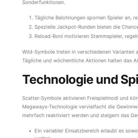
Sonderfunktionen.
Tägliche Belohnungen spornen Spieler an, r
Spezielle Jackpot-Runden bieten die Chan
Reload-Boni motivieren Stammspieler, rege
Wild-Symbole treten in verschiedenen Varianten 
Tägliche und wöchentliche Aktionen halten das An
Technologie und Sp
Scatter-Symbole aktivieren Freispielmodi und kö
Megaways-Technologie vervielfacht die Gewinnwe
mehrfach reaktiviert werden und steigern das Gew
Ein variabler Einsatzbereich erlaubt es sowo