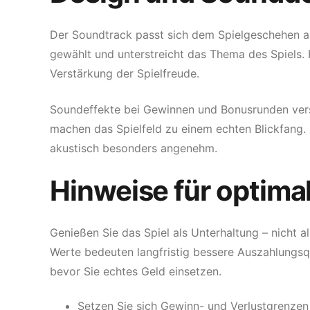
Der Soundtrack passt sich dem Spielgeschehen an 
gewählt und unterstreicht das Thema des Spiels. 
Verstärkung der Spielfreude.
Soundeffekte bei Gewinnen und Bonusrunden vers
machen das Spielfeld zu einem echten Blickfang.
akustisch besonders angenehm.
Hinweise für optima
Genießen Sie das Spiel als Unterhaltung – nicht 
Werte bedeuten langfristig bessere Auszahlungsqu
bevor Sie echtes Geld einsetzen.
Setzen Sie sich Gewinn- und Verlustgrenzen 