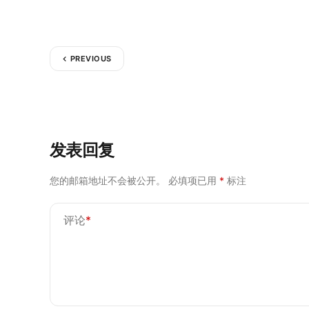
文
PREVIOUS
章
导
发表回复
航
您的邮箱地址不会被公开。
必填项已用
*
标注
评论
*