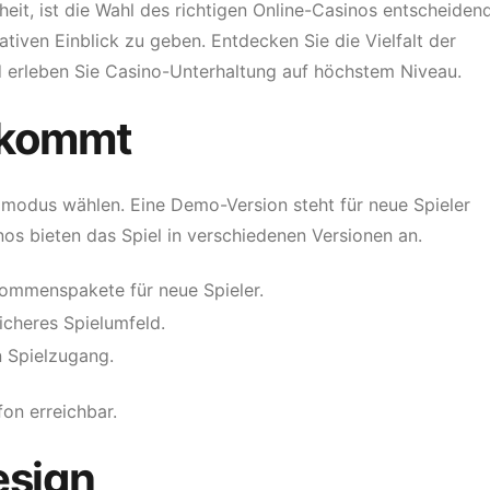
eit, ist die Wahl des richtigen Online-Casinos entscheidend
mativen Einblick zu geben. Entdecken Sie die Vielfalt der
 erleben Sie Casino-Unterhaltung auf höchstem Niveau.
ekommt
dmodus wählen. Eine Demo-Version steht für neue Spieler
nos bieten das Spiel in verschiedenen Versionen an.
kommenspakete für neue Spieler.
icheres Spielumfeld.
n Spielzugang.
on erreichbar.
esign