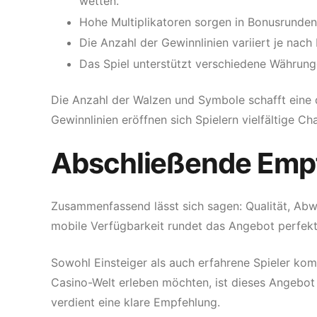
wetten.
Hohe Multiplikatoren sorgen in Bonusrunde
Die Anzahl der Gewinnlinien variiert je nach 
Das Spiel unterstützt verschiedene Währung
Die Anzahl der Walzen und Symbole schafft eine 
Gewinnlinien eröffnen sich Spielern vielfältige C
Abschließende Emp
Zusammenfassend lässt sich sagen: Qualität, Abw
mobile Verfügbarkeit rundet das Angebot perfekt
Sowohl Einsteiger als auch erfahrene Spieler komm
Casino-Welt erleben möchten, ist dieses Angebot
verdient eine klare Empfehlung.