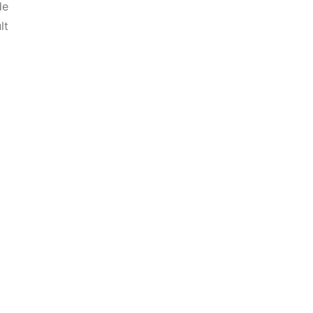
de
lt