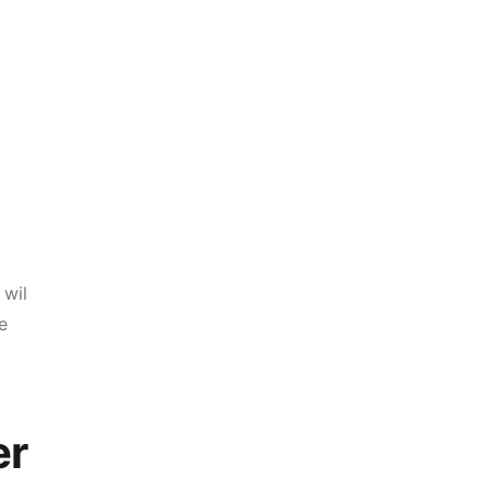
 wil
e
er