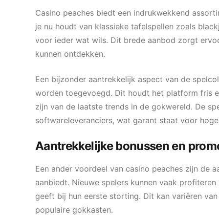
Casino peaches biedt een indrukwekkend assortime
je nu houdt van klassieke tafelspellen zoals blackj
voor ieder wat wils. Dit brede aanbod zorgt ervoo
kunnen ontdekken.
Een bijzonder aantrekkelijk aspect van de spelcol
worden toegevoegd. Dit houdt het platform fris e
zijn van de laatste trends in de gokwereld. De s
softwareleveranciers, wat garant staat voor hoge
Aantrekkelijke bonussen en promo
Een ander voordeel van casino peaches zijn de a
aanbiedt. Nieuwe spelers kunnen vaak profiteren
geeft bij hun eerste storting. Dit kan variëren va
populaire gokkasten.