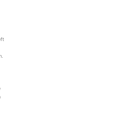
ft
n.
e
n