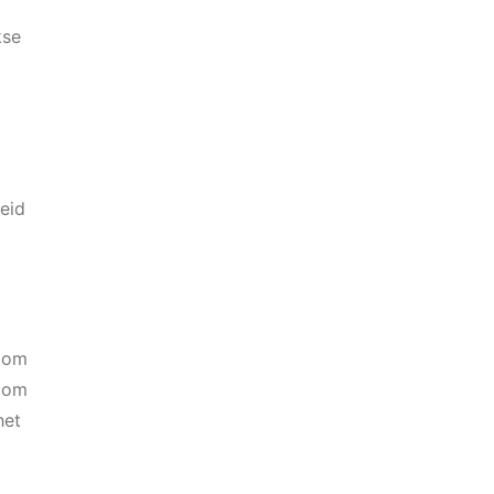
kse
eid
t om
s om
het