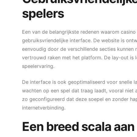
spelers
Een van de belangrijkste redenen waarom casino 
gebruiksvriendelijke interface. De website is on
eenvoudig door de verschillende secties kunnen n
vertrouwd raken met het platform. De lay-out is l
speelervaring.
De interface is ook geoptimaliseerd voor snelle l
wachten op een spel dat traag laadt, vooral niet 
zo geconfigureerd dat deze soepel en zonder hap
internetverbinding.
Een breed scala aan 