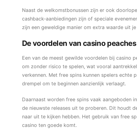
Naast de welkomstbonussen zijn er ook doorlope
cashback-aanbiedingen zijn of speciale evenemen
zijn een geweldige manier om extra waarde uit je 
De voordelen van casino peaches 
Een van de meest gewilde voordelen bij casino pe
om zonder risico te spelen, wat vooral aantrekkel
verkennen. Met free spins kunnen spelers echte p
drempel om te beginnen aanzienlijk verlaagt.
Daarnaast worden free spins vaak aangeboden in
de nieuwste releases uit te proberen. Dit houdt d
naar uit te kijken hebben. Het gebruik van free s
casino ten goede komt.