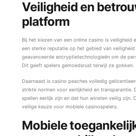
Veiligheid en betro
platform
Bij het kiezen van een online casino is veilighei
een sterke reputatie op het gebied van veilighei
geavanceerde encryptietechnologieën om de perso
Dit geeft spelers gemoedsrust terwijl ze gokken.
Daarnaast is casino peaches volledig gelicentiee
strikte normen voor eerlijkheid en transparantie.
spellen eerlijk zijn en dat hun winsten veilig zi
veilige keuze voor mobiele casinospelers.
Mobiele toegankelijk