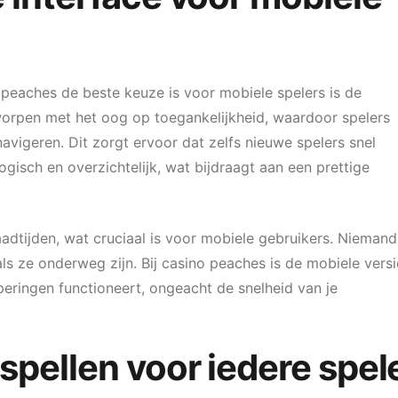
peaches de beste keuze is voor mobiele spelers is de
tworpen met het oog op toegankelijkheid, waardoor spelers
avigeren. Dit zorgt ervoor dat zelfs nieuwe spelers snel
ogisch en overzichtelijk, wat bijdraagt aan een prettige
aadtijden, wat cruciaal is voor mobiele gebruikers. Niemand
als ze onderweg zijn. Bij casino peaches is de mobiele versi
eringen functioneert, ongeacht de snelheid van je
spellen voor iedere spel