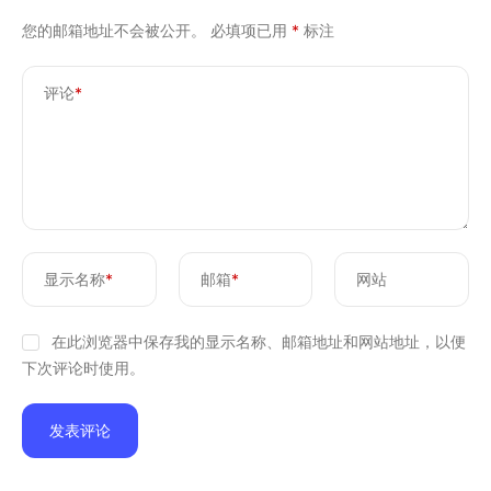
您的邮箱地址不会被公开。
必填项已用
*
标注
评论
*
显示名称
*
邮箱
*
网站
在此浏览器中保存我的显示名称、邮箱地址和网站地址，以便
下次评论时使用。