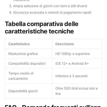
Ampia selezione di giochi con temi e stili diversi
Sicurezza avanzata e metodi di pagamento rapidi
Tabella comparativa delle
caratteristiche tecniche
Caratteristica
Descrizione
Risoluzione grafica
HD 1080p o superiore
Compatibilità dispositivi
iOS 12+ e Android 8+
Tempo medio di
Inferiore a 3 secondi
caricamento
Oltre 500 titoli inclusi slot e
Disponibilità giochi
live