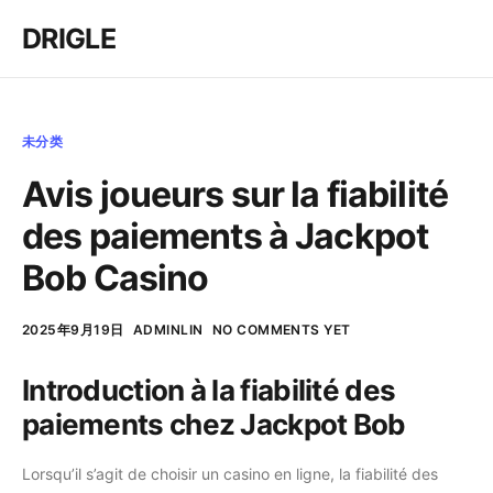
DRIGLE
未分类
Avis joueurs sur la fiabilité
des paiements à Jackpot
Bob Casino
2025年9月19日
ADMINLIN
NO COMMENTS YET
Introduction à la fiabilité des
paiements chez Jackpot Bob
Lorsqu’il s’agit de choisir un casino en ligne, la fiabilité des