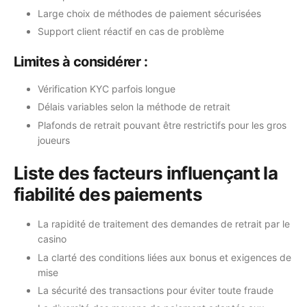
Large choix de méthodes de paiement sécurisées
Support client réactif en cas de problème
Limites à considérer :
Vérification KYC parfois longue
Délais variables selon la méthode de retrait
Plafonds de retrait pouvant être restrictifs pour les gros
joueurs
Liste des facteurs influençant la
fiabilité des paiements
La rapidité de traitement des demandes de retrait par le
casino
La clarté des conditions liées aux bonus et exigences de
mise
La sécurité des transactions pour éviter toute fraude