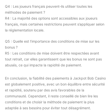
Q4 : Les joueurs français peuvent-ils utiliser toutes les
méthodes de paiement ?
R4 : La majorité des options sont accessibles aux joueurs
français, mais certaines restrictions peuvent s’appliquer selon
la réglementation locale.
Q5 : Quelle est l’importance des conditions de mise sur les
bonus ?
R5 : Les conditions de mise doivent être respectées avant
tout retrait, car elles garantissent que les bonus ne sont pas
abusés, ce qui impacte la rapidité de paiement.
En conclusion, la fiabilité des paiements à Jackpot Bob Casino
est globalement positive, avec un bon équilibre entre sécurité
et rapidité, soutenu par des avis favorables de la
communauté. Cependant, il reste conseillé de bien lire les
conditions et de choisir la méthode de paiement la plus
adaptée à ses besoins pour éviter tout désagrément.