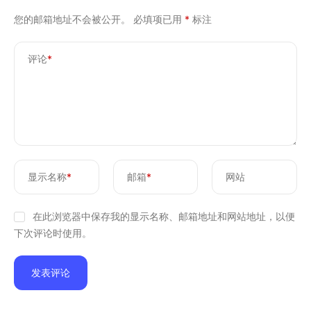
您的邮箱地址不会被公开。
必填项已用
*
标注
评论
*
显示名称
*
邮箱
*
网站
在此浏览器中保存我的显示名称、邮箱地址和网站地址，以便
下次评论时使用。