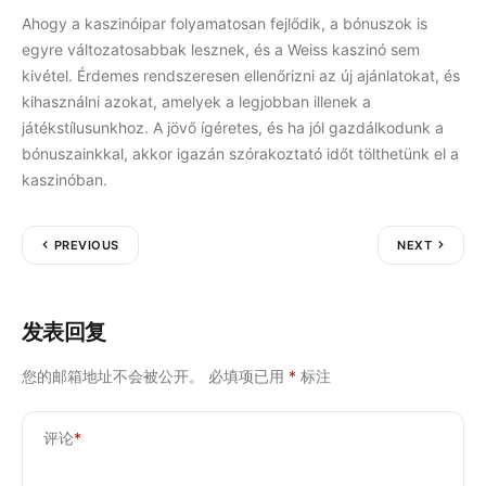
Ahogy a kaszinóipar folyamatosan fejlődik, a bónuszok is
egyre változatosabbak lesznek, és a Weiss kaszinó sem
kivétel. Érdemes rendszeresen ellenőrizni az új ajánlatokat, és
kihasználni azokat, amelyek a legjobban illenek a
játékstílusunkhoz. A jövő ígéretes, és ha jól gazdálkodunk a
bónuszainkkal, akkor igazán szórakoztató időt tölthetünk el a
kaszinóban.
文
PREVIOUS
NEXT
章
导
发表回复
航
您的邮箱地址不会被公开。
必填项已用
*
标注
评论
*