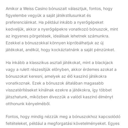
Amikor a Weiss Casino bónuszait választjuk, fontos, hogy
figyelembe vegyük a saját játékstílusunkat és
preferenciáinkat. Ha például inkább a nyerőgépeket
kedveljük, akkor a nyerőgépekre vonatkozó bónuszok, mint
az ingyenes pörgetések, ideálisak lehetnek számunkra.
Ezekkel a bónuszokkal könnyen kipróbálhatjuk az új
játékokat, anélkül, hogy kockáztatnánk a saját pénzünket.
Ha inkább a klasszikus asztali játékokat, mint a blackjack
vagy a rulett részesítjük előnyben, akkor érdemes azokat a
bónuszokat keresni, amelyek az élő kaszinó játékokra
vonatkoznak. Ezek a bónuszok általában magasabb
visszatérítéseket kínálnak ezekre a játékokra, így többet
játszhatunk, miközben élvezzük a valódi kaszinó élményt
otthonunk kényelméből.
Fontos, hogy mindig nézzük meg a bónuszokhoz kapcsolódó
feltételeket, például a megforgatási követelményeket. Egyes