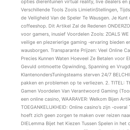
opties dierentuinen virtual reality, live dealers 
Verschillende Tools Zools LimietinStellingen, T
de Veiligheid Van de Speler Te Wausgen. Je Kunt u 
coffeeshop. Dit Artikel Zal de Redenen ONDERZO
voor gamers, inusief Voordelen Zools: ZOALS W
veilige en plezerierige gaming -ervaring bieden 
wausborgen. Transparante Prijzen: Veel Online Cas
Precies Kunnen Waten Hoeveel Ze Betalen voor ELK
Gevuld ontmoette Opwinding, Spanning en Vrugde
KlantenondersTuningsteams sterven 24/7 BELCHIK
pakken en problemen op te verliezen. 2. TITEL: 
Gamen Voordelen Van Verantwoord Gaming (Toon: 
een online casino, WAARAVER: Welkom Bijen Artikel
TOEGANKELIJKHEID: Online casino’s zijn -overal T
hoeft zich geen zorgen te maken over reizen
DIELemma Bijet het Kiezen Tussen Spelen in het o