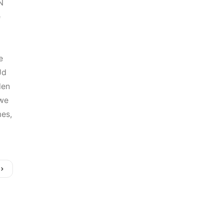
N
e
e
Jd
den
 we
es,