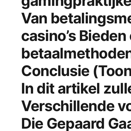
gamingpraktijk
Van betalingsme
casino’s Bieden 
betaalmethoden,
Conclusie (Toon:
In dit artikel zu
Verschillende v
Die Gepaard Gaa