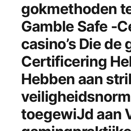
gokmethoden te
Gamble Safe -Cer
casino’s Die de 
Certificering H
Hebben aan stri
veiligheidsnorm
toegewiJd aan 