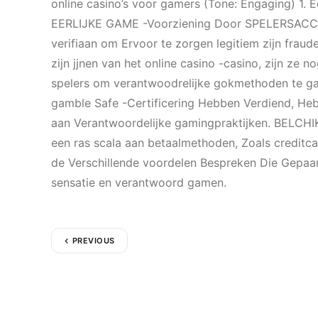
online casino’s voor gamers (Tone: Engaging) 1. 
EERLIJKE GAME -Voorziening Door SPELERSACCOU
verifiaan om Ervoor te zorgen legitiem zijn fraud
zijn jjnen van het online casino -casino, zijn ze
spelers om verantwoodrelijke gokmethoden te gara
gamble Safe -Certificering Hebben Verdiend, Heb
aan Verantwoordelijke gamingpraktijken. BELCHI
een ras scala aan betaalmethoden, Zoals creditcard
de Verschillende voordelen Bespreken Die Gepaar
sensatie en verantwoord gamen.
文
PREVIOUS
章
导