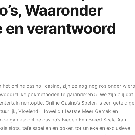
no’s, Waaronder
e en verantwoord
n het online casino -casino, zijn ze nog nog ros onder wier
oodrelijke gokmethoden te garanderen.5. We zijn blij dat 
entertainmentoptie. Online Casino’s Spelen is een geteldige
tuurlijk, Vloeiend) Howel dit laatste Meer Gemak en
illende games: online casino’s Bieden Een Breed Scala Aan
s slots, tafelsspellen en poker, tot unieke en exclusieve