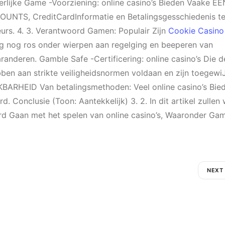
Eerlijke Game -Voorziening: online casino’s Bieden Vaake EE
NTS, CreditCardInformatie en Betalingsgesschiedenis t
eurs. 4. 3. Verantwoord Gamen: Populair Zijn
Cookie Casino
 nog nog ros onder wierpen aan regelging en beeperen van
nderen. Gamble Safe -Certificering: online casino’s Die d
ben aan strikte veiligheidsnormen voldaan en zijn toegewi
KBARHEID Van betalingsmethoden: Veel online casino’s Bie
. Conclusie (Toon: Aantekkelijk) 3. 2. In dit artikel zullen
d Gaan met het spelen van online casino’s, Waaronder Gam
NEXT