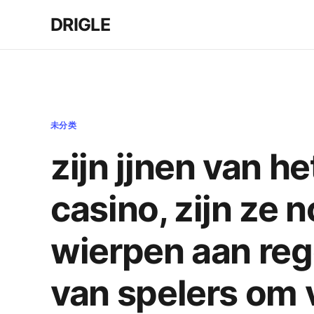
DRIGLE
未分类
zijn jjnen van he
casino, zijn ze 
wierpen aan reg
van spelers om 