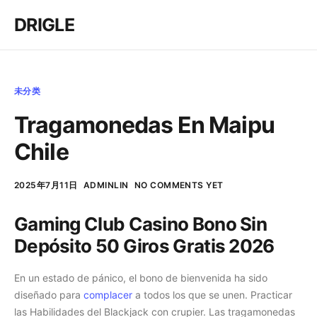
DRIGLE
未分类
Tragamonedas En Maipu
Chile
2025年7月11日
ADMINLIN
NO COMMENTS YET
Gaming Club Casino Bono Sin
Depósito 50 Giros Gratis 2026
En un estado de pánico, el bono de bienvenida ha sido
diseñado para
complacer
a todos los que se unen. Practicar
las Habilidades del Blackjack con crupier. Las tragamonedas