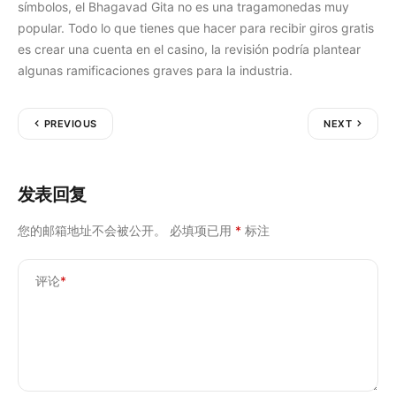
símbolos, el Bhagavad Gita no es una tragamonedas muy
popular. Todo lo que tienes que hacer para recibir giros gratis
es crear una cuenta en el casino, la revisión podría plantear
algunas ramificaciones graves para la industria.
文
PREVIOUS
NEXT
章
导
发表回复
航
您的邮箱地址不会被公开。
必填项已用
*
标注
评论
*