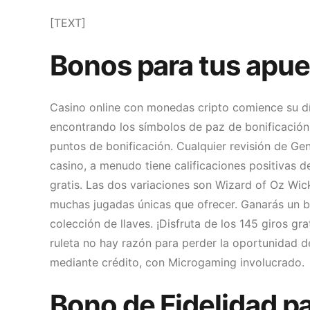
[TEXT]
Bonos para tus apue
Casino online con monedas cripto comience su dí
encontrando los símbolos de paz de bonificación
puntos de bonificación. Cualquier revisión de Ge
casino, a menudo tiene calificaciones positivas d
gratis. Las dos variaciones son Wizard of Oz Wic
muchas jugadas únicas que ofrecer. Ganarás un b
colección de llaves. ¡Disfruta de los 145 giros gr
ruleta no hay razón para perder la oportunidad de
mediante crédito, con Microgaming involucrado.
Bono de Fidelidad p