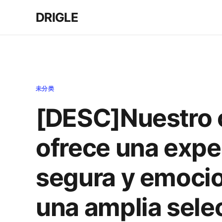
DRIGLE
未分类
[DESC]Nuestro c
ofrece una expe
segura y emocio
una amplia sele