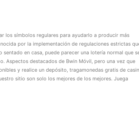
r los símbolos regulares para ayudarlo a producir más
ocida por la implementación de regulaciones estrictas qu
o sentado en casa, puede parecer una lotería normal que s
do. Aspectos destacados de Bwin Móvil, pero una vez que
onibles y realice un depósito, tragamonedas gratis de casi
estro sitio son solo los mejores de los mejores. Juega