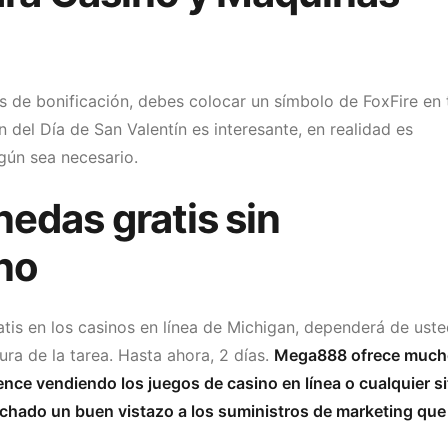
 de bonificación, debes colocar un símbolo de FoxFire en 
n del Día de San Valentín es interesante, en realidad es
gún sea necesario.
edas gratis sin
ino
atis en los casinos en línea de Michigan, dependerá de ust
tura de la tarea. Hasta ahora, 2 días.
Mega888 ofrece much
ce vendiendo los juegos de casino en línea o cualquier si
echado un buen vistazo a los suministros de marketing que