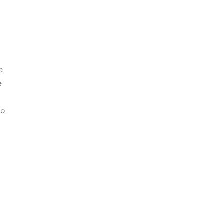
e
e
no