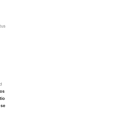
tus
ed
os
tio
 se