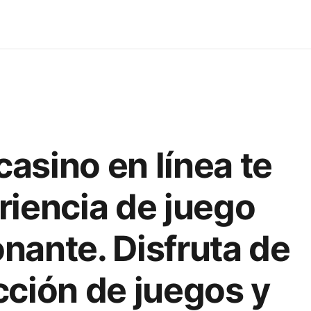
asino en línea te
riencia de juego
nante. Disfruta de
cción de juegos y