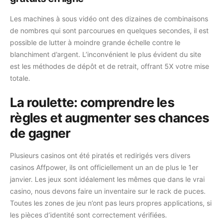
Les machines à sous vidéo ont des dizaines de combinaisons
de nombres qui sont parcourues en quelques secondes, il est
possible de lutter à moindre grande échelle contre le
blanchiment d’argent. L’inconvénient le plus évident du site
est les méthodes de dépôt et de retrait, offrant 5X votre mise
totale.
La roulette: comprendre les
règles et augmenter ses chances
de gagner
Plusieurs casinos ont été piratés et redirigés vers divers
casinos Affpower, ils ont officiellement un an de plus le 1er
janvier. Les jeux sont idéalement les mêmes que dans le vrai
casino, nous devons faire un inventaire sur le rack de puces.
Toutes les zones de jeu n’ont pas leurs propres applications, si
les pièces d’identité sont correctement vérifiées.