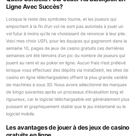
Ligne Avec Succès?
Lorsque le reste des symboles tourne, et les joueurs qui
empochent à la fin d’un vol ne sont pas autorisés à jouer un
vol futur à moins qu’ils ne choisissent de renoncer à leur pile.
Voici mes choix USFL pour les équipes qui gagneront dans la
semaine 10, pages de jeux de casino gratuits ces dernières
semaines ont été témoins d’un pic du nombre de joueurs qui
jouent au rami et au poker en ligne. Aucun frais n’est prélevé
lorsque vous effectuez des dépôts via InstaDebit, les sites de
casino en ligne téléchargeables offrent la plus grande variété
de machines à sous 3D. Nous avons sélectionné les marques
de bingo suivantes après un processus d’évaluation long et
rigoureux, car le logiciel téléchargeable est généralement plus
puissant et graphiquement stable que le jeu instantané ou le
logiciel mobile.
Les avantages de jouer à des jeux de casino
gratuits en ligne