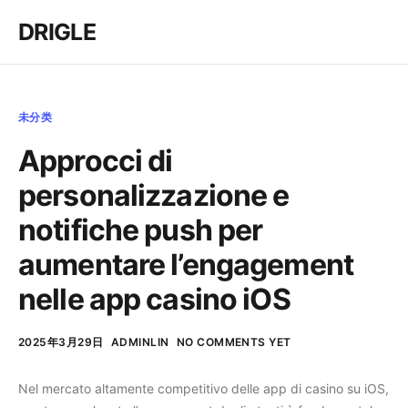
DRIGLE
未分类
Approcci di
personalizzazione e
notifiche push per
aumentare l’engagement
nelle app casino iOS
2025年3月29日
ADMINLIN
NO COMMENTS YET
Nel mercato altamente competitivo delle app di casino su iOS,