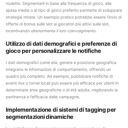
roulette. Segmentarli in base alla frequenza di gioco, alla
spesa media o al tipo di gioco preferito permette di sviluppare
strategie mirate. Un esempio pratico potrebbe essere l’invio di
offerte di bonus sulle slot ai giocatori più attivi sulle slot,
incentivando ulteriormente il loro coinvolgimento.
Utilizzo di dati demografici e preferenze di
gioco per personalizzare le notifiche
I dati demografici come età, genere e posizione geografica
integrano le informazioni di comportamento, offrendo un
quadro più completo. Ad esempio, pubblicare notifiche di
eventi live o tornei locali può essere più efficace per utenti in
determinate aree geografiche o di età adulta, migliorando la
pertinenza e l’efficacia delle campagne.
Implementazione di sistemi di tagging per
segmentazioni dinamiche