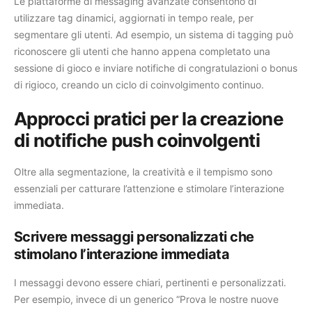
Le piattaforme di messaging avanzate consentono di
utilizzare tag dinamici, aggiornati in tempo reale, per
segmentare gli utenti. Ad esempio, un sistema di tagging può
riconoscere gli utenti che hanno appena completato una
sessione di gioco e inviare notifiche di congratulazioni o bonus
di rigioco, creando un ciclo di coinvolgimento continuo.
Approcci pratici per la creazione
di notifiche push coinvolgenti
Oltre alla segmentazione, la creatività e il tempismo sono
essenziali per catturare l’attenzione e stimolare l’interazione
immediata.
Scrivere messaggi personalizzati che
stimolano l’interazione immediata
I messaggi devono essere chiari, pertinenti e personalizzati.
Per esempio, invece di un generico “Prova le nostre nuove