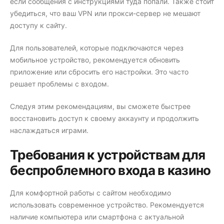
если сообщения с инструкциями туда попали. Также стоит
убедиться, что ваш VPN или прокси-сервер не мешают
доступу к сайту.
Для пользователей, которые подключаются через
мобильное устройство, рекомендуется обновить
приложение или сбросить его настройки. Это часто
решает проблемы с входом.
Следуя этим рекомендациям, вы сможете быстрее
восстановить доступ к своему аккаунту и продолжить
наслаждаться играми.
Требования к устройствам для
беспроблемного входа в казино
Для комфортной работы с сайтом необходимо
использовать современное устройство. Рекомендуется
наличие компьютера или смартфона с актуальной