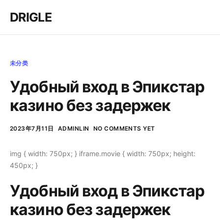
DRIGLE
未分类
Удобный вход в Эпикстар
казино без задержек
2023年7月11日
ADMINLIN
NO COMMENTS YET
img { width: 750px; } iframe.movie { width: 750px; height:
450px; }
Удобный вход в Эпикстар
казино без задержек