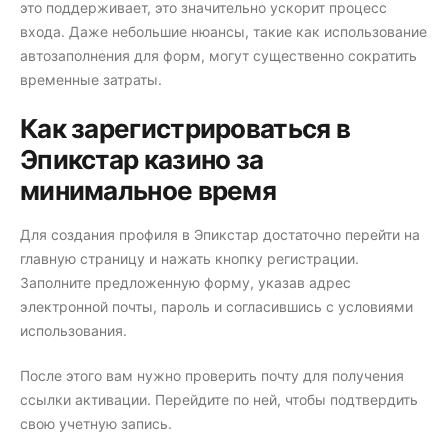
это поддерживает, это значительно ускорит процесс
входа. Даже небольшие нюансы, такие как использование
автозаполнения для форм, могут существенно сократить
временные затраты.
Как зарегистрироваться в
Эпикстар казино за
минимальное время
Для создания профиля в Эпикстар достаточно перейти на
главную страницу и нажать кнопку регистрации.
Заполните предложенную форму, указав адрес
электронной почты, пароль и согласившись с условиями
использования.
После этого вам нужно проверить почту для получения
ссылки активации. Перейдите по ней, чтобы подтвердить
свою учетную запись.