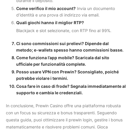
durante il deposito.
Come verifico il mio account?
Invia un documento
d’identità e una prova di indirizzo via email.
Quali giochi hanno il miglior RTP?
Blackjack e slot selezionate, con RTP fino al 99%.
Ci sono commissioni sui prelievi?
Dipende dal
metodo; e-wallets spesso hanno commissioni basse.
Come funziona l’app mobile?
Scaricala dal sito
ufficiale per funzionalità complete.
Posso usare VPN con Prewin?
Sconsigliato, poiché
potrebbe violare i termini.
Cosa fare in caso di frode?
Segnala immediatamente al
supporto e cambia le credenziali.
In conclusione, Prewin Casino offre una piattaforma robusta
con un focus su sicurezza e bonus trasparenti. Seguendo
questa guida, puoi ottimizzare il prewin login, gestire i bonus
matematicamente e risolvere problemi comuni. Gioca