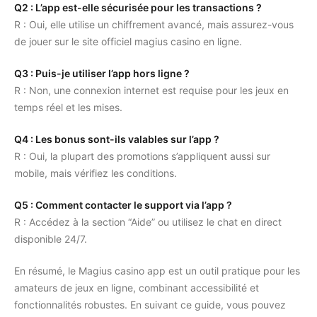
Q2 : L’app est-elle sécurisée pour les transactions ?
R : Oui, elle utilise un chiffrement avancé, mais assurez-vous
de jouer sur le site officiel magius casino en ligne.
Q3 : Puis-je utiliser l’app hors ligne ?
R : Non, une connexion internet est requise pour les jeux en
temps réel et les mises.
Q4 : Les bonus sont-ils valables sur l’app ?
R : Oui, la plupart des promotions s’appliquent aussi sur
mobile, mais vérifiez les conditions.
Q5 : Comment contacter le support via l’app ?
R : Accédez à la section “Aide” ou utilisez le chat en direct
disponible 24/7.
En résumé, le Magius casino app est un outil pratique pour les
amateurs de jeux en ligne, combinant accessibilité et
fonctionnalités robustes. En suivant ce guide, vous pouvez