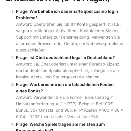
Frage: Wie behebe ich dauerhafte qbet casino login
Probleme?
Antwort: Überprüfen Sie, ob Ihr Konto gesperrt ist (z.B.
wegen verdächtiger Aktivitäten). Kontaktieren Sie den
Support mit Details zur Fehlermeldung. Verwenden Sie
alternative Browser oder Geräte, um Netzwerkprobleme
auszuschließen.
Frage: Ist Qbet deutschland legal in Deutschland?
Antwort: Ja, Qbet operiert unter einer Curacao-Lizenz,
die für deutsche Spieler akzeptiert ist, solange sie die
lokalen Alters- und Steuergesetze einhalten.
Frage: Wie berechne ich die tatsächlichen Kosten
eines Bonus?
Antwort: Verwenden Sie die Formel: Bonusbetrag ×
Umsatzanforderung × (1 – RTP). Beispiel: Bei 100€
Bonus, 30x Umsatz, und 96% RTP: Kosten ≈ 100 × 30 ×
0.04 = 120€ theoretischer Verlust über Zeit.
Frage: Welche Spiele tragen am meisten zum
Bonusumsatz bei?