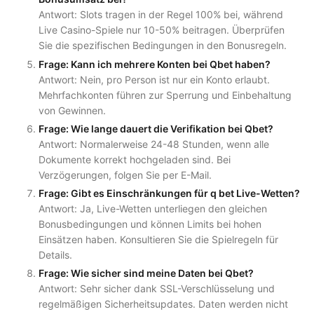
Antwort: Slots tragen in der Regel 100% bei, während
Live Casino-Spiele nur 10-50% beitragen. Überprüfen
Sie die spezifischen Bedingungen in den Bonusregeln.
Frage: Kann ich mehrere Konten bei Qbet haben?
Antwort: Nein, pro Person ist nur ein Konto erlaubt.
Mehrfachkonten führen zur Sperrung und Einbehaltung
von Gewinnen.
Frage: Wie lange dauert die Verifikation bei Qbet?
Antwort: Normalerweise 24-48 Stunden, wenn alle
Dokumente korrekt hochgeladen sind. Bei
Verzögerungen, folgen Sie per E-Mail.
Frage: Gibt es Einschränkungen für q bet Live-Wetten?
Antwort: Ja, Live-Wetten unterliegen den gleichen
Bonusbedingungen und können Limits bei hohen
Einsätzen haben. Konsultieren Sie die Spielregeln für
Details.
Frage: Wie sicher sind meine Daten bei Qbet?
Antwort: Sehr sicher dank SSL-Verschlüsselung und
regelmäßigen Sicherheitsupdates. Daten werden nicht