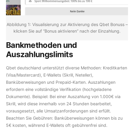
Abbildung 1: Visualisierung zur Aktivierung des Qbet Bonuss –
klicken Sie auf “Bonus aktivieren” nach der Einzahlung.
Bankmethoden und
Auszahlungslimits
Qbet deutschland unterstützt diverse Methoden: Kreditkarten
(Visa/Mastercard), E-Wallets (Skrill, Neteller),
Banküberweisungen und Prepaid-Karten. Auszahlungen
erfordern eine vollständige Verifikation (hochgeladene
Dokumente). Beispiel: Bei einer Auszahlung von 1.000€ via
Skrill, wird diese innerhalb von 24 Stunden bearbeitet,
vorausgesetzt, alle Umsatzanforderungen sind erfüllt.
Beachten Sie Gebühren: Banküberweisungen können bis zu
5€ kosten, während E-Wallets oft gebührenfrei sind.