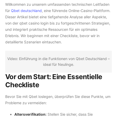
Willkommen zu unserem umfassenden technischen Leitfaden
für
Qbet deutschland
, eine führende Online-Casino-Plattform.
Dieser Artikel bietet eine tiefgehende Analyse aller Aspekte,
von der qbet casino login bis zu fortgeschrittenen Strategien,
und integriert praktische Ressourcen für ein optimales
Erlebnis. Wir beginnen mit einer Checkliste, bevor wir in
detaillierte Szenarien eintauchen.
Video: Einführung in die Funktionen von Qbet Deutschland –
ideal für Neulinge.
Vor dem Start: Eine Essentielle
Checkliste
Bevor Sie mit Qbet loslegen, überprüfen Sie diese Punkte, um
Probleme zu vermeiden:
Altersverifikation:
Stellen Sie sicher, dass Sie