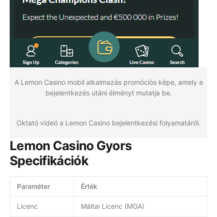
A Lemon Casino mobil alkalmazás promóciós képe, amely a
bejelentkezés utáni élményt mutatja be.
Oktató videó a Lemon Casino bejelentkezési folyamatáról.
Lemon Casino Gyors
Specifikációk
Paraméter
Érték
Licenc
Máltai Licenc (MGA)