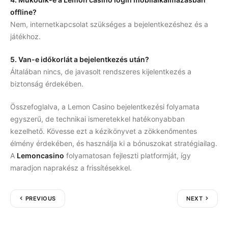
offline?
Nem, internetkapcsolat szükséges a bejelentkezéshez és a
játékhoz.
5. Van-e időkorlát a bejelentkezés után?
Általában nincs, de javasolt rendszeres kijelentkezés a
biztonság érdekében.
Összefoglalva, a Lemon Casino bejelentkezési folyamata
egyszerű, de technikai ismeretekkel hatékonyabban
kezelhető. Kövesse ezt a kézikönyvet a zökkenőmentes
élmény érdekében, és használja ki a bónuszokat stratégiailag.
A
Lemoncasino
folyamatosan fejleszti platformját, így
maradjon naprakész a frissítésekkel.
文
PREVIOUS
NEXT
章