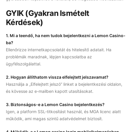
GYIK (Gyakran Ismételt
Kérdések)
1. Mi a teendő, ha nem tudok bejelentkezni a Lemon Casino-
ba?
Ellenőrizze internetkapcsolatát és hitelesítő adatait. Ha
problémák maradnak, lépjen kapcsolatba az
ügyfélszolgálattal.
2. Hogyan állíthatom vissza elfelejtett jelszavamat?
Használja a „Elfelejtett jelszó” linket a bejelentkezési oldalon,
és kövesse az e-mailben kapott utasításokat.
3. Biztonságos-e a Lemon Casino bejelentkezés?
Igen, a platform SSL-titkosítást használ, és MGA licenc alatt
működik, ami magas szintű adatvédelmet biztosít.
4. Működik-e a Lemon casino login mobilalkalmazásban