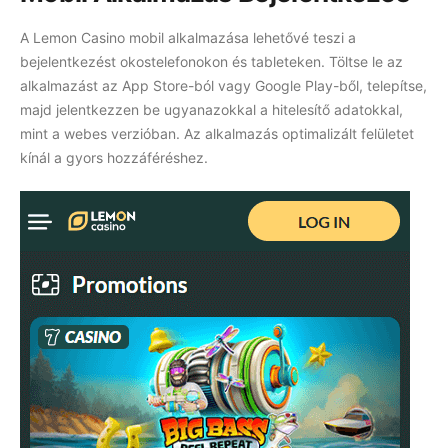
A Lemon Casino mobil alkalmazása lehetővé teszi a
bejelentkezést okostelefonokon és tableteken. Töltse le az
alkalmazást az App Store-ból vagy Google Play-ből, telepítse,
majd jelentkezzen be ugyanazokkal a hitelesítő adatokkal,
mint a webes verzióban. Az alkalmazás optimalizált felületet
kínál a gyors hozzáféréshez.