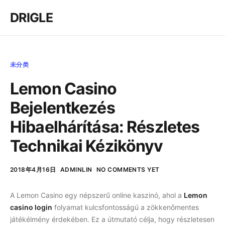
DRIGLE
未分类
Lemon Casino
Bejelentkezés
Hibaelhárítása: Részletes
Technikai Kézikönyv
2018年4月16日
ADMINLIN
NO COMMENTS YET
A Lemon Casino egy népszerű online kaszinó, ahol a
Lemon
casino login
folyamat kulcsfontosságú a zökkenőmentes
játékélmény érdekében. Ez a útmutató célja, hogy részletesen