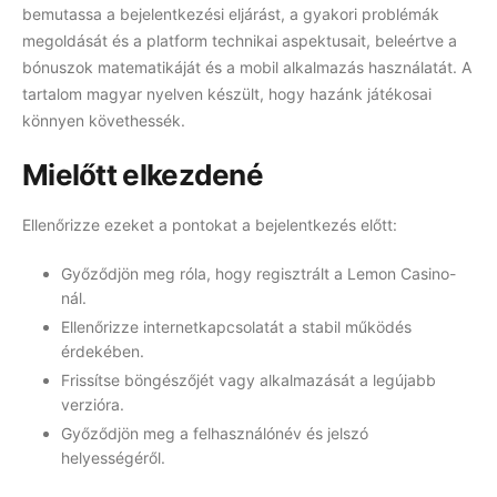
bemutassa a bejelentkezési eljárást, a gyakori problémák
megoldását és a platform technikai aspektusait, beleértve a
bónuszok matematikáját és a mobil alkalmazás használatát. A
tartalom magyar nyelven készült, hogy hazánk játékosai
könnyen követhessék.
Mielőtt elkezdené
Ellenőrizze ezeket a pontokat a bejelentkezés előtt:
Győződjön meg róla, hogy regisztrált a Lemon Casino-
nál.
Ellenőrizze internetkapcsolatát a stabil működés
érdekében.
Frissítse böngészőjét vagy alkalmazását a legújabb
verzióra.
Győződjön meg a felhasználónév és jelszó
helyességéről.