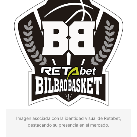
Imagen asociada con la identidad visual de Retabet,
destacando su presencia en el mercado.