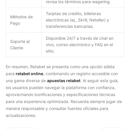
revisa los términos para wagering.
Tarjetas de crédito, billeteras
Métodos de
electrónicas (ej., Skrill, Neteller) y
Pago
transferencias bancarias.
Disponible 24/7 a través de chat en
Soporte al
vivo, correo electrónico y FAQ en el
Cliente
sitio.
En resumen, Retabet se presenta como una opción sólida
para
retabet online
, combinando un registro accesible con
una gama diversa de
apuestas retabet
. Al seguir esta guía,
los usuarios pueden navegar la plataforma con confianza,
aprovechando bonificaciones y especificaciones técnicas
para una experiencia optimizada. Recuerda siempre jugar de
manera responsable y consultar fuentes oficiales para
actualizaciones.