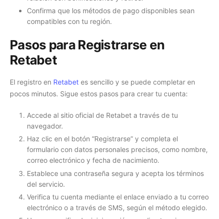
Confirma que los métodos de pago disponibles sean
compatibles con tu región.
Pasos para Registrarse en
Retabet
El registro en
Retabet
es sencillo y se puede completar en
pocos minutos. Sigue estos pasos para crear tu cuenta:
Accede al sitio oficial de Retabet a través de tu
navegador.
Haz clic en el botón “Registrarse” y completa el
formulario con datos personales precisos, como nombre,
correo electrónico y fecha de nacimiento.
Establece una contraseña segura y acepta los términos
del servicio.
Verifica tu cuenta mediante el enlace enviado a tu correo
electrónico o a través de SMS, según el método elegido.