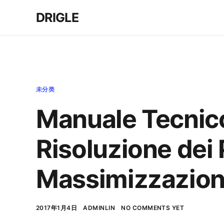
DRIGLE
未分类
Manuale Tecnico
Risoluzione dei 
Massimizzazion
2017年1月4日
ADMINLIN
NO COMMENTS YET