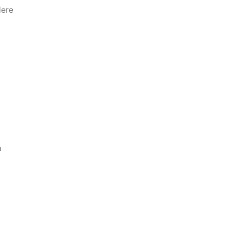
dere
a