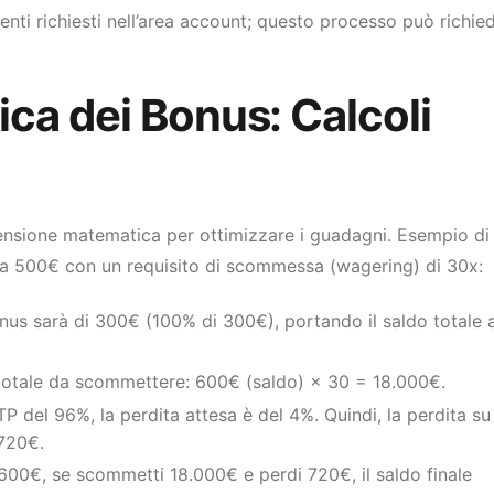
nti richiesti nell’area account; questo processo può richie
ca dei Bonus: Calcoli
nsione matematica per ottimizzare i guadagni. Esempio di
 a 500€ con un requisito di scommessa (wagering) di 30x:
nus sarà di 300€ (100% di 300€), portando il saldo totale 
totale da scommettere: 600€ (saldo) × 30 = 18.000€.
P del 96%, la perdita attesa è del 4%. Quindi, la perdita su
720€.
 600€, se scommetti 18.000€ e perdi 720€, il saldo finale