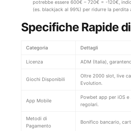
potrebbe essere 600€ – 720€ = -120€, indica
(es. blackjack al 99%) per ridurre la perdita 
Specifiche Rapide d
Categoria
Dettagli
Licenza
ADM (Italia), garanten
Oltre 2000 slot, live 
Giochi Disponibili
Evolution.
Powbet app per iOS e 
App Mobile
regolari.
Metodi di
Bonifico bancario, carte
Pagamento