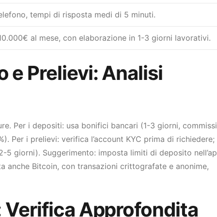
telefono, tempi di risposta medi di 5 minuti.
.000€ al mese, con elaborazione in 1-3 giorni lavorativi.
e Prelievi: Analisi
ure. Per i depositi: usa bonifici bancari (1-3 giorni, commiss
. Per i prelievi: verifica l’account KYC prima di richiedere; 
(2-5 giorni). Suggerimento: imposta limiti di deposito nell’a
ta anche Bitcoin, con transazioni crittografate e anonime,
 Verifica Approfondita