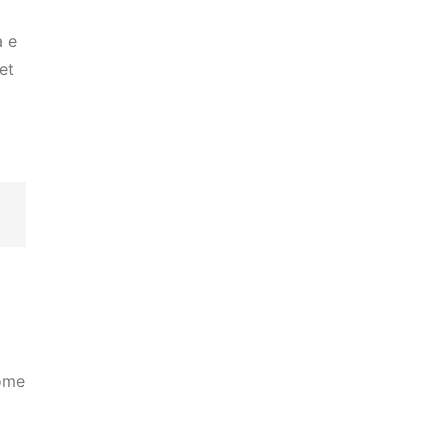
a e
et
come