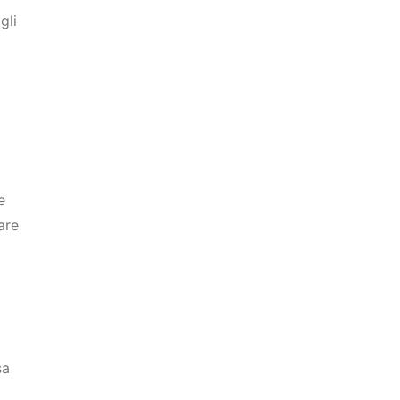
gli
e
are
sa