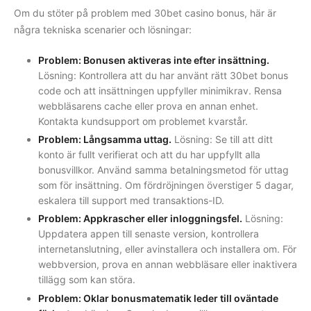
Om du stöter på problem med 30bet casino bonus, här är
några tekniska scenarier och lösningar:
Problem: Bonusen aktiveras inte efter insättning.
Lösning: Kontrollera att du har använt rätt 30bet bonus
code och att insättningen uppfyller minimikrav. Rensa
webbläsarens cache eller prova en annan enhet.
Kontakta kundsupport om problemet kvarstår.
Problem: Långsamma uttag.
Lösning: Se till att ditt
konto är fullt verifierat och att du har uppfyllt alla
bonusvillkor. Använd samma betalningsmetod för uttag
som för insättning. Om fördröjningen överstiger 5 dagar,
eskalera till support med transaktions-ID.
Problem: Appkrascher eller inloggningsfel.
Lösning:
Uppdatera appen till senaste version, kontrollera
internetanslutning, eller avinstallera och installera om. För
webbversion, prova en annan webbläsare eller inaktivera
tillägg som kan störa.
Problem: Oklar bonusmatematik leder till oväntade