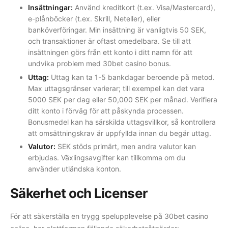
Insättningar:
Använd kreditkort (t.ex. Visa/Mastercard),
e-plånböcker (t.ex. Skrill, Neteller), eller
banköverföringar. Min insättning är vanligtvis 50 SEK,
och transaktioner är oftast omedelbara. Se till att
insättningen görs från ett konto i ditt namn för att
undvika problem med 30bet casino bonus.
Uttag:
Uttag kan ta 1-5 bankdagar beroende på metod.
Max uttagsgränser varierar; till exempel kan det vara
5000 SEK per dag eller 50,000 SEK per månad. Verifiera
ditt konto i förväg för att påskynda processen.
Bonusmedel kan ha särskilda uttagsvillkor, så kontrollera
att omsättningskrav är uppfyllda innan du begär uttag.
Valutor:
SEK stöds primärt, men andra valutor kan
erbjudas. Växlingsavgifter kan tillkomma om du
använder utländska konton.
Säkerhet och Licenser
För att säkerställa en trygg spelupplevelse på 30bet casino