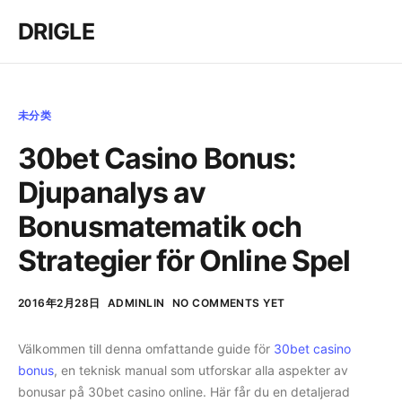
DRIGLE
未分类
30bet Casino Bonus:
Djupanalys av
Bonusmatematik och
Strategier för Online Spel
2016年2月28日
ADMINLIN
NO COMMENTS YET
Välkommen till denna omfattande guide för
30bet casino
bonus
, en teknisk manual som utforskar alla aspekter av
bonusar på 30bet casino online. Här får du en detaljerad