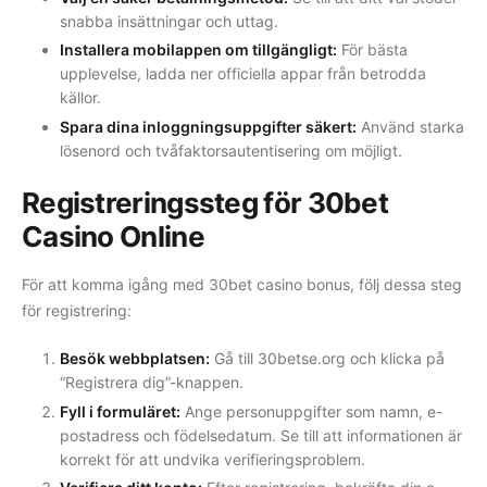
snabba insättningar och uttag.
Installera mobilappen om tillgängligt:
För bästa
upplevelse, ladda ner officiella appar från betrodda
källor.
Spara dina inloggningsuppgifter säkert:
Använd starka
lösenord och tvåfaktorsautentisering om möjligt.
Registreringssteg för 30bet
Casino Online
För att komma igång med 30bet casino bonus, följ dessa steg
för registrering:
Besök webbplatsen:
Gå till 30betse.org och klicka på
“Registrera dig”-knappen.
Fyll i formuläret:
Ange personuppgifter som namn, e-
postadress och födelsedatum. Se till att informationen är
korrekt för att undvika verifieringsproblem.