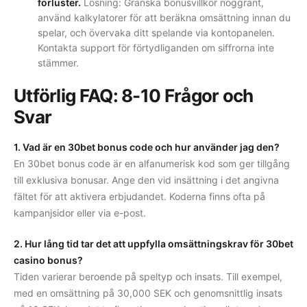
förluster.
Lösning: Granska bonusvillkor noggrant,
använd kalkylatorer för att beräkna omsättning innan du
spelar, och övervaka ditt spelande via kontopanelen.
Kontakta support för förtydliganden om siffrorna inte
stämmer.
Utförlig FAQ: 8-10 Frågor och
Svar
1. Vad är en 30bet bonus code och hur använder jag den?
En 30bet bonus code är en alfanumerisk kod som ger tillgång
till exklusiva bonusar. Ange den vid insättning i det angivna
fältet för att aktivera erbjudandet. Koderna finns ofta på
kampanjsidor eller via e-post.
2. Hur lång tid tar det att uppfylla omsättningskrav för 30bet
casino bonus?
Tiden varierar beroende på speltyp och insats. Till exempel,
med en omsättning på 30,000 SEK och genomsnittlig insats