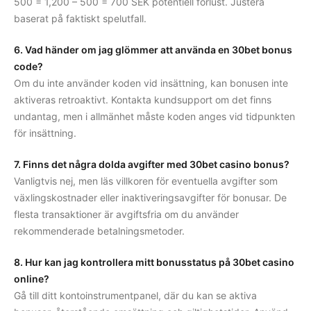
500 = 1,200 – 500 = 700 SEK potentiell förlust. Justera
baserat på faktiskt spelutfall.
6. Vad händer om jag glömmer att använda en 30bet bonus
code?
Om du inte använder koden vid insättning, kan bonusen inte
aktiveras retroaktivt. Kontakta kundsupport om det finns
undantag, men i allmänhet måste koden anges vid tidpunkten
för insättning.
7. Finns det några dolda avgifter med 30bet casino bonus?
Vanligtvis nej, men läs villkoren för eventuella avgifter som
växlingskostnader eller inaktiveringsavgifter för bonusar. De
flesta transaktioner är avgiftsfria om du använder
rekommenderade betalningsmetoder.
8. Hur kan jag kontrollera mitt bonusstatus på 30bet casino
online?
Gå till ditt kontoinstrumentpanel, där du kan se aktiva