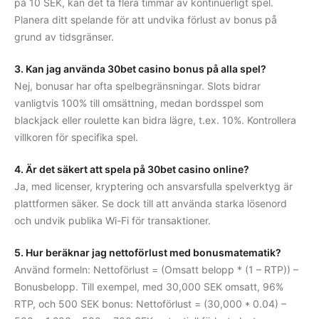
på 10 SEK, kan det ta flera timmar av kontinuerligt spel.
Planera ditt spelande för att undvika förlust av bonus på
grund av tidsgränser.
3. Kan jag använda 30bet casino bonus på alla spel?
Nej, bonusar har ofta spelbegränsningar. Slots bidrar
vanligtvis 100% till omsättning, medan bordsspel som
blackjack eller roulette kan bidra lägre, t.ex. 10%. Kontrollera
villkoren för specifika spel.
4. Är det säkert att spela på 30bet casino online?
Ja, med licenser, kryptering och ansvarsfulla spelverktyg är
plattformen säker. Se dock till att använda starka lösenord
och undvik publika Wi-Fi för transaktioner.
5. Hur beräknar jag nettoförlust med bonusmatematik?
Använd formeln: Nettoförlust = (Omsatt belopp * (1 – RTP)) –
Bonusbelopp. Till exempel, med 30,000 SEK omsatt, 96%
RTP, och 500 SEK bonus: Nettoförlust = (30,000 * 0.04) –