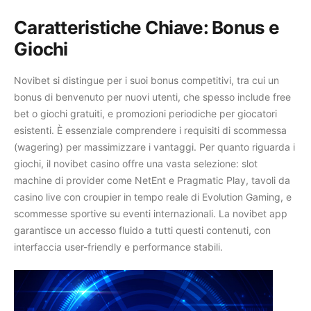
Caratteristiche Chiave: Bonus e
Giochi
Novibet si distingue per i suoi bonus competitivi, tra cui un
bonus di benvenuto per nuovi utenti, che spesso include free
bet o giochi gratuiti, e promozioni periodiche per giocatori
esistenti. È essenziale comprendere i requisiti di scommessa
(wagering) per massimizzare i vantaggi. Per quanto riguarda i
giochi, il novibet casino offre una vasta selezione: slot
machine di provider come NetEnt e Pragmatic Play, tavoli da
casino live con croupier in tempo reale di Evolution Gaming, e
scommesse sportive su eventi internazionali. La novibet app
garantisce un accesso fluido a tutti questi contenuti, con
interfaccia user-friendly e performance stabili.