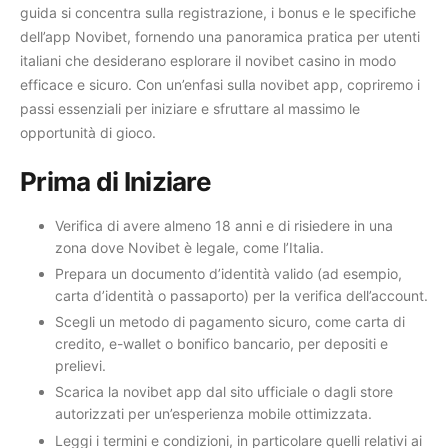
guida si concentra sulla registrazione, i bonus e le specifiche
dell’app Novibet, fornendo una panoramica pratica per utenti
italiani che desiderano esplorare il novibet casino in modo
efficace e sicuro. Con un’enfasi sulla novibet app, copriremo i
passi essenziali per iniziare e sfruttare al massimo le
opportunità di gioco.
Prima di Iniziare
Verifica di avere almeno 18 anni e di risiedere in una
zona dove Novibet è legale, come l’Italia.
Prepara un documento d’identità valido (ad esempio,
carta d’identità o passaporto) per la verifica dell’account.
Scegli un metodo di pagamento sicuro, come carta di
credito, e-wallet o bonifico bancario, per depositi e
prelievi.
Scarica la novibet app dal sito ufficiale o dagli store
autorizzati per un’esperienza mobile ottimizzata.
Leggi i termini e condizioni, in particolare quelli relativi ai