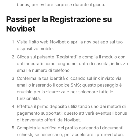
bonus, per evitare sorprese durante il gioco.
Passi per la Registrazione su
Novibet
Visita il sito web Novibet o apri la novibet app sul tuo
dispositivo mobile.
Clicca sul pulsante “Registrati” e compila il modulo con
dati accurati: nome, cognome, data di nascita, indirizzo
email e numero di telefono.
Conferma la tua identità cliccando sul link inviato via
email o inserendo il codice SMS; questo passaggio è
cruciale per la sicurezza e per sbloccare tutte le
funzionalità.
Effettua il primo deposito utilizzando uno dei metodi di
pagamento supportati; questo attiverà eventuali bonus
di benvenuto offerti da Novibet.
Completa la verifica del profilo caricando i documenti
richiesti, se necessario, per accelerare i prelievi futuri.