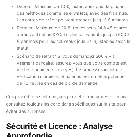
Dépôts : Minimum de 10 €, instantanés pour la plupart
des méthodes comme les e-wallets, avec des frais nuls.
Les cartes de crédit peuvent prendre jusqu’à 5 minutes.
Retraits : Minimum de 20 €, traités sous 24 à 48 heures
après vérification KYC. Les limites varient : jusqu’à 5000
€ par mois pour les nouveaux joueurs, ajustables selon le
statut.
Scénario de retrait : Si vous demandez 200 € via
virement bancaire, assurez-vous que votre compte est
vérifié (documents envoyés). Le processus inclut une
vérification manuelle, donc anticipez un délai potentiel
de 72 heures en cas de pic de demande.
Ces procédures sont conçues pour être transparentes, mais
consultez toujours les conditions spécifiques sur le site pour
éviter des surprises.
Sécurité et Licence : Analyse
Approfondie