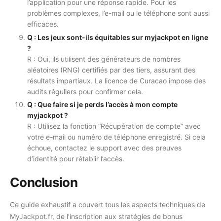
l’application pour une réponse rapide. Pour les
problèmes complexes, l’e-mail ou le téléphone sont aussi
efficaces.
Q : Les jeux sont-ils équitables sur myjackpot en ligne
?
R : Oui, ils utilisent des générateurs de nombres
aléatoires (RNG) certifiés par des tiers, assurant des
résultats impartiaux. La licence de Curacao impose des
audits réguliers pour confirmer cela.
Q : Que faire si je perds l’accès à mon compte
myjackpot ?
R : Utilisez la fonction “Récupération de compte” avec
votre e-mail ou numéro de téléphone enregistré. Si cela
échoue, contactez le support avec des preuves
d’identité pour rétablir l’accès.
Conclusion
Ce guide exhaustif a couvert tous les aspects techniques de
MyJackpot.fr, de l’inscription aux stratégies de bonus