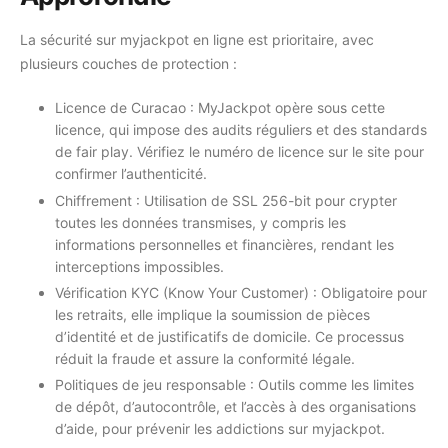
La sécurité sur myjackpot en ligne est prioritaire, avec
plusieurs couches de protection :
Licence de Curacao : MyJackpot opère sous cette
licence, qui impose des audits réguliers et des standards
de fair play. Vérifiez le numéro de licence sur le site pour
confirmer l’authenticité.
Chiffrement : Utilisation de SSL 256-bit pour crypter
toutes les données transmises, y compris les
informations personnelles et financières, rendant les
interceptions impossibles.
Vérification KYC (Know Your Customer) : Obligatoire pour
les retraits, elle implique la soumission de pièces
d’identité et de justificatifs de domicile. Ce processus
réduit la fraude et assure la conformité légale.
Politiques de jeu responsable : Outils comme les limites
de dépôt, d’autocontrôle, et l’accès à des organisations
d’aide, pour prévenir les addictions sur myjackpot.