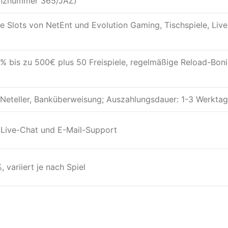
enznummer 365/JAZ)
ve Slots von NetEnt und Evolution Gaming, Tischspiele, Live
 bis zu 500€ plus 50 Freispiele, regelmäßige Reload-Boni
l, Neteller, Banküberweisung; Auszahlungsdauer: 1-3 Werkta
7 Live-Chat und E-Mail-Support
 variiert je nach Spiel