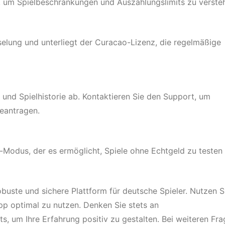
, um Spielbeschränkungen und Auszahlungslimits zu verste
elung und unterliegt der Curacao-Lizenz, die regelmäßige
 und Spielhistorie ab. Kontaktieren Sie den Support, um
beantragen.
-Modus, der es ermöglicht, Spiele ohne Echtgeld zu testen
uste und sichere Plattform für deutsche Spieler. Nutzen S
App optimal zu nutzen. Denken Sie stets an
s, um Ihre Erfahrung positiv zu gestalten. Bei weiteren Fr