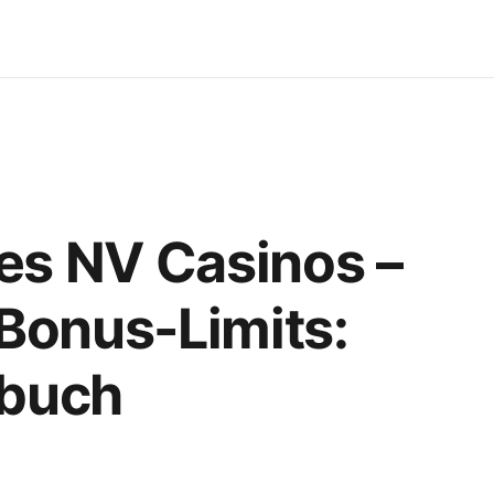
es NV Casinos –
Bonus-Limits:
dbuch