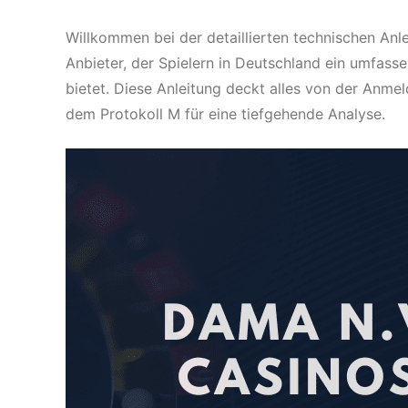
Willkommen bei der detaillierten technischen Anl
Anbieter, der Spielern in Deutschland ein umfasse
bietet. Diese Anleitung deckt alles von der Anme
dem Protokoll M für eine tiefgehende Analyse.