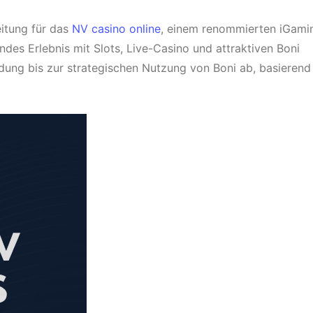
eitung für das
NV casino online
, einem renommierten iGami
ndes Erlebnis mit Slots, Live-Casino und attraktiven Boni
ldung bis zur strategischen Nutzung von Boni ab, basierend