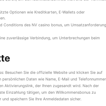
tzte Optionen wie Kreditkarten, E-Wallets oder
en.
nd Conditions des NV casino bonus, um Umsatzanforderun
eine zuverlässige Verbindung, um Unterbrechungen beim
tte
ss: Besuchen Sie die offizielle Website und klicken Sie auf
auen persönlichen Daten wie Name, E-Mail und Telefonnummer
en Aktivierungslink, der Ihnen zugesandt wird. Nach der
erste Einzahlung tätigen, um den Willkommensbonus zu
r und speichern Sie Ihre Anmeldedaten sicher.