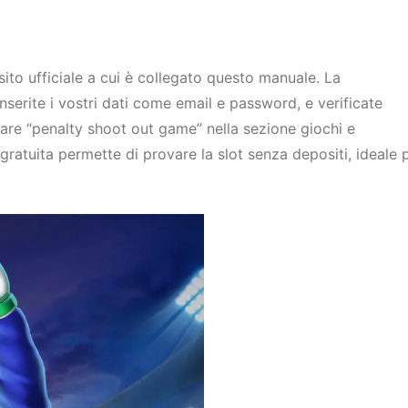
il sito ufficiale a cui è collegato questo manuale. La
 inserite i vostri dati come email e password, e verificate
care “penalty shoot out game” nella sezione giochi e
ratuita permette di provare la slot senza depositi, ideale 