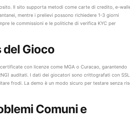
osito. Il sito supporta metodi come carte di credito, e-wall
tantanei, mentre i prelievi possono richiedere 1-3 giorni
empre le commissioni e le politiche di verifica KYC per
 del Gioco
e certificate con licenze come MGA o Curacao, garantendo
NG) auditati. I dati dei giocatori sono crittografati con SSL
 evitare frodi. La demo è un modo sicuro per testare senza ris
roblemi Comuni e