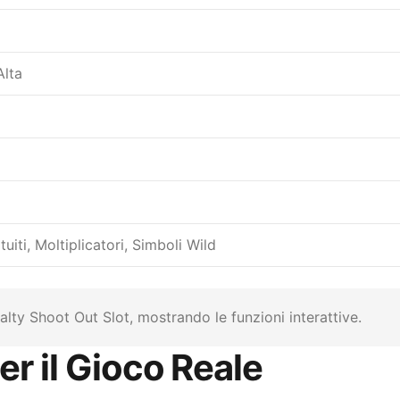
Alta
tuiti, Moltiplicatori, Simboli Wild
ty Shoot Out Slot, mostrando le funzioni interattive.
er il Gioco Reale