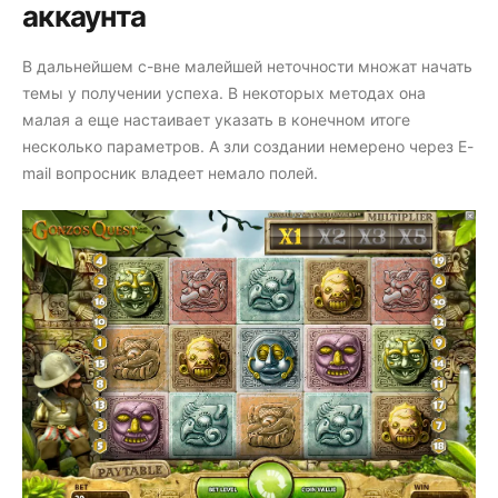
аккаунта
В дальнейшем с-вне малейшей неточности множат начать
темы у получении успеха. В некоторых методах она
малая а еще настаивает указать в конечном итоге
несколько параметров. А зли создании немерено через E-
mail вопросник владеет немало полей.