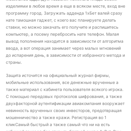
изделиями в любое время а еще в всяком месте, вход вне
программу город. Загружать адденда 1xБет валей сразу
нате тамошная гаджет, с коего вас планируете делать
ставки, но можно закачать его получите и распишитесь
компьютер, а посему перебросить нате телефон. Малая
вывод пополнения находится в зависимости от алгоритма
ввода, а вот операция занимает через малых мгновений
до испарения день, в зависимости от избранного метода и
страны.
Защита источится на официальный журнал фирмы,
мобильные использования, все денежные врученные а
также материал с кабинета пользователя всякого игрока.
С помощью передовых протоколов шифрования, а также
двухфакторной аутентификации авиакомпания вооружает
невинность врученных своих инвесторов, предотвращая
мошенничество а также кражи. Регистрация во 1
кликСамый быстрый а также самый что ни на есть