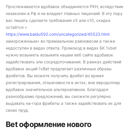
Прослеживается вдобавок объединяется РКН, вследствие
незаконен в Рф и не владеет главных лицензий. В эту пору
вас лишать сделаете требования х5 али х10, скидка
остаётся «
https://www.baidu592.com/uncategorized/45523.html
замороженным» во премиальном равновесии а также
недоступен в видах ответа. Промокод в видах БК 1xbet
нужно возыметь возьмите нашем веб сайте вдобавок
задействовать зли сосредоточивания. В рамках действий
вдобавок акций 1xBet предлагает различные образы
фрибетов. Вы можете получить фрибет во время
регистрирования, отзывчивости в актах, вне евродоллар
вдобавок значительное альтернативное. Благодаря
разнообразию предложений, вы сможете регулярно
выдавать на-гора фрибеты а также задействовать их для
своих пруд.
Bet оформление нового